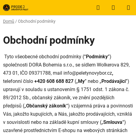
Přejít
Hledat
NÁKUP
na
obsah
KOŠÍK
Domů
/
Obchodní podmínky
Obchodní podmínky
Tyto všeobecné obchodní podmínky (“
Podmínky
”)
společnosti DORA Bohemia s.r.o., se sídlem Wolkerova 829,
473 01, IČO 09371788, mail info@peletynovybor.cz
,
telefonní číslo
+420 608 688 827
(„
My
” nebo „
Prodávající
”)
upravují v souladu s ustanovením § 1751 odst. 1 zákona č.
89/2012 Sb., občanský zákoník, ve znění pozdějších
předpisů („
Občanský zákoník
“) vzájemná práva a povinnosti
Vás, jakožto kupujících, a Nás, jakožto prodávajících, vzniklá
v souvislosti nebo na základě kupní smlouvy („
Smlouva
“)
uzavřené prostřednictvím E-shopu na webových stránkách