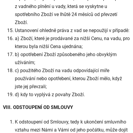
z vadného plnění u vady, která se vyskytne u
spotřebního Zboží ve lhůtě 24 měsíců od převzetí
Zboží.
Ustanovení ohledně práva z vad se nepoužijí v případě:
a) Zboží, které je prodávané za nižší Cenu, na vadu, pro
kterou byla nižší Cena ujednána;
b) opotřebení Zboží způsobeného jeho obvyklým
užíváním;
c) použitého Zboží na vadu odpovídající míře
používání nebo opotřebení, kterou Zboží mělo, když
jste jej převzali;
d) kdy to vyplývá z povahy Zboží.
VIII. ODSTOUPENÍ OD SMLOUVY
K odstoupení od Smlouvy, tedy k ukončení smluvního
vztahu mezi Námi a Vámi od jeho počátku, může dojít