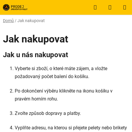
Přejít
Hledat
NÁKUP
na
obsah
KOŠÍK
Domů
/
Jak nakupovat
Jak nakupovat
Jak u nás nakupovat
Vyberte si zboží, o které máte zájem, a vložte
požadovaný počet balení do košíku.
Po dokončení výběru klikněte na ikonu košíku v
pravém horním rohu.
Zvolte způsob dopravy a platby.
Vyplňte adresu, na kterou si přejete pelety nebo brikety