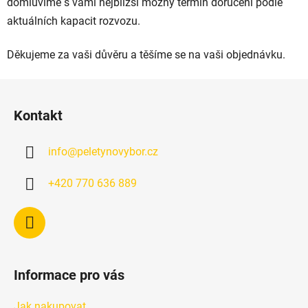
domluvíme s vámi nejbližší možný termín doručení podle
aktuálních kapacit rozvozu.
Děkujeme za vaši důvěru a těšíme se na vaši objednávku.
Z
á
Kontakt
p
a
info
@
peletynovybor.cz
t
í
+420 770 636 889
Informace pro vás
Jak nakupovat